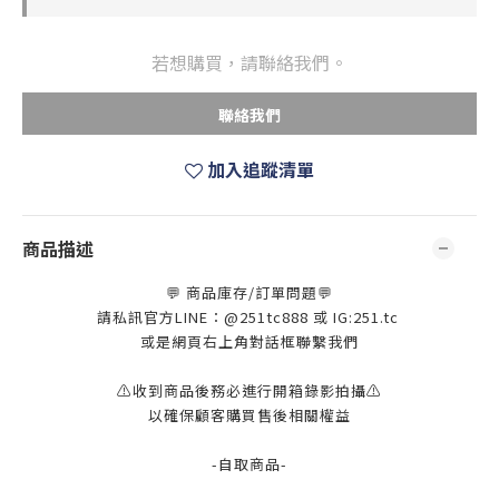
若想購買，請聯絡我們。
聯絡我們
加入追蹤清單
商品描述
💬 商品庫存/訂單問題💬
請私訊官方LINE：@251tc888 或 IG:251.tc
或是網頁右上角對話框聯繫我們
⚠️收到商品後務必進行開箱錄影拍攝⚠️
以確保顧客購買售後相關權益
-自取商品-