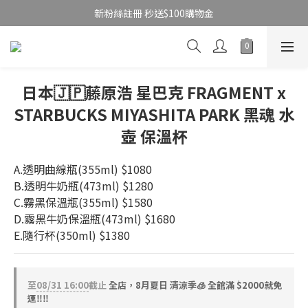
新粉絲註冊 秒送$100購物金
日本🇯🇵藤原浩 星巴克 FRAGMENT x
STARBUCKS MIYASHITA PARK 黑魂 水
壺 保溫杯
A.透明曲線瓶(355ml) $1080
B.透明牛奶瓶(473ml) $1280
C.霧黑保溫瓶(355ml) $1580
D.霧黑牛奶保溫瓶(473ml) $1680
E.隨行杯(350ml) $1380
至
08/31 16:00
截止
全店，8月夏日 清涼季🧊 全館滿 $2000就免
運‼️‼️