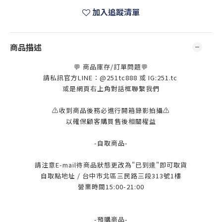
加入追蹤清單
商品描述
💬 商品庫存/訂單問題💬
請私訊官方LINE：@251tc888 或 IG:251.tc
或是網頁右上角對話框聯繫我們
⚠️收到商品後務必進行開箱錄影拍攝⚠️
以確保顧客購買售後相關權益
-自取商品-
請注意E-mail待商品狀態更改為"已到達"即可取貨
自取點地址 / 台中市北區三民路三段313號1樓
營業時間15:00-21:00
-預購商品-