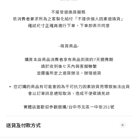
不接受退換貨服務
依消費者要求所為之客製化給付「不提供個人因素退換貨」
確認尺寸正確再進行下單，下單即表示同意
-現貨商品-
購買本店商品消費者享有商品到貨的7天猶豫期
請於收到後七天內與客服聯繫
並遵循所定之退貨辦法，辦理退貨
▪️ 您訂購的商品有可能會因為不可抗力因素缺貨而導致無法出貨
會以訂單訊息通知取消，造成不便敬請見諒
實體店面歡迎參觀選購/台中市北區一中街251號
送貨及付款方式