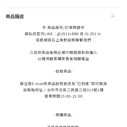
商品描述
💬 商品庫存/訂單問題💬
請私訊官方LINE：@251tc888 或 IG:251.tc
或是網頁右上角對話框聯繫我們
⚠️收到商品後務必進行開箱錄影拍攝⚠️
以確保顧客購買售後相關權益
-自取商品-
請注意E-mail待商品狀態更改為"已到達"即可取貨
自取點地址 / 台中市北區三民路三段313號1樓
營業時間15:00-21:00
-預購商品-