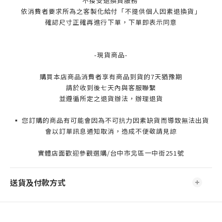
不接受退換貨服務
依消費者要求所為之客製化給付「不提供個人因素退換貨」
確認尺寸正確再進行下單，下單即表示同意
-現貨商品-
購買本店商品消費者享有商品到貨的7天猶豫期
請於收到後七天內與客服聯繫
並遵循所定之退貨辦法，辦理退貨
▪️ 您訂購的商品有可能會因為不可抗力因素缺貨而導致無法出貨
會以訂單訊息通知取消，造成不便敬請見諒
實體店面歡迎參觀選購/台中市北區一中街251號
送貨及付款方式