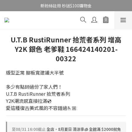
新粉絲註冊 秒送$100購物金
U.T.B RustiRunner 拾荒者系列 增高
Y2K 銀色 老爹鞋 166424140201-
00322
版型正常 腳板寬建議大半號
多少有點帥過份了家人們！
U.T.B RustiRunner 拾荒者系列
Y2K潮流感直接拉滿💿
愛這種復古美式風的不容錯過🫰🏼
至
08/31 16:00
截止
全店，8月夏日 清涼季🧊 全館滿 $2000就免