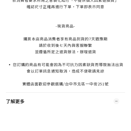
依消費者要求所為之客製化給付「不提供個人因素退換貨」
確認尺寸正確再進行下單，下單即表示同意
-現貨商品-
購買本店商品消費者享有商品到貨的7天猶豫期
請於收到後七天內與客服聯繫
並遵循所定之退貨辦法，辦理退貨
▪️ 您訂購的商品有可能會因為不可抗力因素缺貨而導致無法出貨
會以訂單訊息通知取消，造成不便敬請見諒
實體店面歡迎參觀選購/台中市北區一中街251號
了解更多