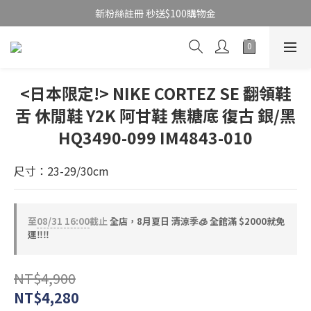
新粉絲註冊 秒送$100購物金
<日本限定!> NIKE CORTEZ SE 翻領鞋
舌 休閒鞋 Y2K 阿甘鞋 焦糖底 復古 銀/黑
HQ3490-099 IM4843-010
尺寸：23-29/30cm
至
08/31 16:00
截止
全店，8月夏日 清涼季🧊 全館滿 $2000就免
運‼️‼️
NT$4,900
NT$4,280