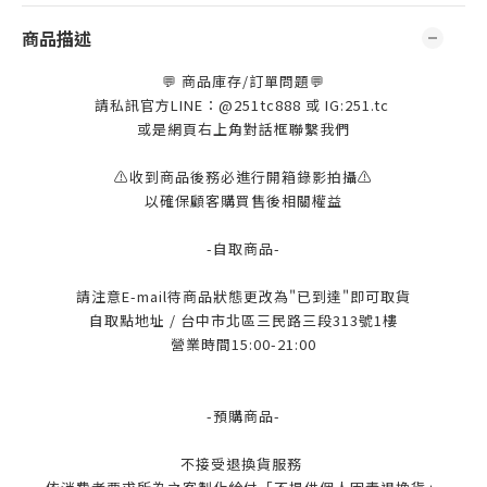
商品描述
💬 商品庫存/訂單問題💬
請私訊官方LINE：@251tc888 或 IG:251.tc
或是網頁右上角對話框聯繫我們
⚠️收到商品後務必進行開箱錄影拍攝⚠️
以確保顧客購買售後相關權益
-自取商品-
請注意E-mail待商品狀態更改為"已到達"即可取貨
自取點地址 / 台中市北區三民路三段313號1樓
營業時間15:00-21:00
-預購商品-
不接受退換貨服務