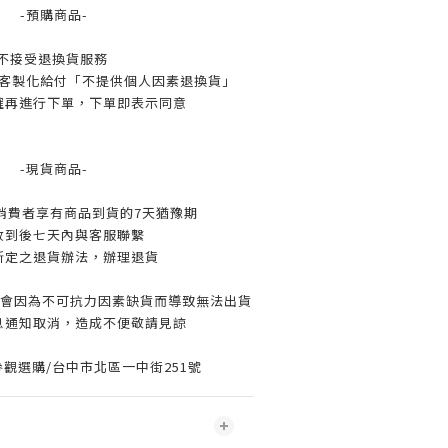
-預購商品-
不接受退換貨服務
客製化給付「不提供個人因素退換貨」
確再進行下單，下單即表示同意
-現貨商品-
消費者享有商品到貨的7天猶豫期
收到後七天內與客服聯繫
所定之退貨辦法，辦理退貨
可能會因為不可抗力因素缺貨而導致無法出貨
息通知取消，造成不便敬請見諒
觀選購/台中市北區一中街251號