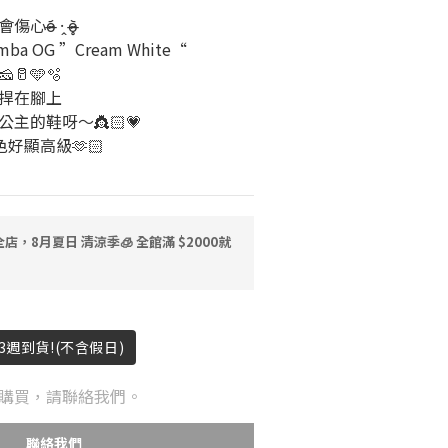
 ·̭ o̴̶̷̥᷅
Samba OG ”Cream White“
🥛🩵🫧
捍在腳上
主的鞋呀～👸🏻💗
好顯高級🫶🏻
店，8月夏日 清涼季🧊 全館滿 $2000就
3週到貨!(不含假日)
購買，請聯絡我們。
聯絡我們