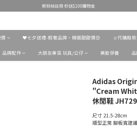
新粉絲註冊 秒送$100購物金
涼價
❤️七夕送禮-輕奢品牌，精選甜甜價😍
☺︎代購鞋
品牌配件
大朋友專區 玩具/公仔
美妝保養
品
Adidas Orig
"Cream Wh
休閒鞋 JH729
尺寸 21.5-28cm
版型正常 腳板寬建