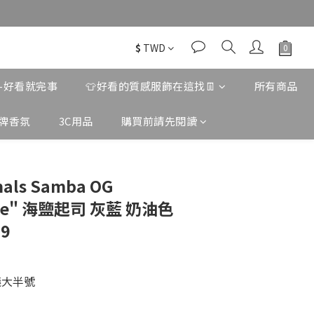
$
TWD
款-好看就完事
👕好看的質感服飾在這找👖
所有商品
牌香氛
3C用品
購買前請先閱讀
inals Samba OG
ite" 海鹽起司 灰藍 奶油色
9
議大半號