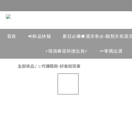
首頁
📢新品快報
夏日必備☀️清涼季🧊-酷熱天氣清
⚡️現貨專區快速出貨⚡️
🔦零碼出清
全部商品
/
☺︎代購鞋款-好看就完事