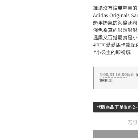
誰還沒有這雙鞋真的會傷心o̴̶̷᷄
Adidas Originals 
奶里奶氣的海鹽起司🧀
淺色系真的很想狠狠
溫柔又百搭屬實是小公
#可可愛愛馬卡龍配色
#小公主的即視感
至
08/31 16:00
截止
全
免運‼️‼️
代購商品下單後約2-
若想