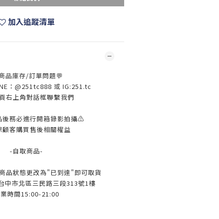
加入追蹤清單
 商品庫存/訂單問題💬
：@251tc888 或 IG:251.tc
頁右上角對話框聯繫我們
品後務必進行開箱錄影拍攝⚠️
保顧客購買售後相關權益
-自取商品-
l待商品狀態更改為"已到達"即可取貨
 台中市北區三民路三段313號1樓
業時間15:00-21:00