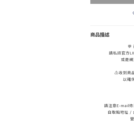
商品描述
💬
請私訊官方LINE
或是網
⚠️收到商
以確
請注意E-mai
自取點地址 /
營