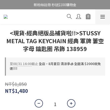
新粉絲註冊 秒送$100購物金
<現貨-經典絕版品補貨啦!!>STUSSY
METAL TAG KEYCHAIN 經典 軍牌 簍空
字母 鑰匙圈 吊飾 138959
至
08/31 16:00
截止
全店，8月夏日 清涼季🧊 全館滿 $2000就免
運‼️‼️
NT$1,850
NT$1,480