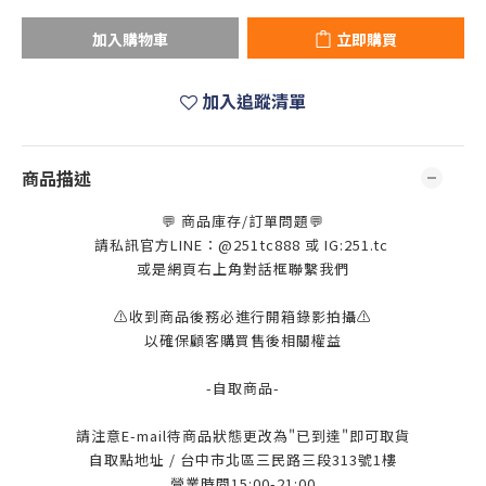
加入購物車
立即購買
加入追蹤清單
商品描述
💬 商品庫存/訂單問題💬
請私訊官方LINE：@251tc888 或 IG:251.tc
或是網頁右上角對話框聯繫我們
⚠️收到商品後務必進行開箱錄影拍攝⚠️
以確保顧客購買售後相關權益
-自取商品-
請注意E-mail待商品狀態更改為"已到達"即可取貨
自取點地址 / 台中市北區三民路三段313號1樓
營業時間15:00-21:00