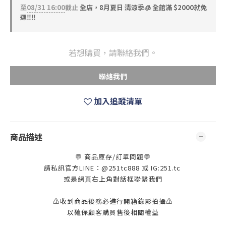
至
08/31 16:00
截止
全店，8月夏日 清涼季🧊 全館滿 $2000就免
運‼️‼️
若想購買，請聯絡我們。
聯絡我們
加入追蹤清單
商品描述
💬 商品庫存/訂單問題💬
請私訊官方LINE：@251tc888 或 IG:251.tc
或是網頁右上角對話框聯繫我們
⚠️收到商品後務必進行開箱錄影拍攝⚠️
以確保顧客購買售後相關權益